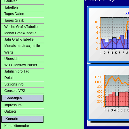
Grafiken
Tabellen
Tages Daten
Tages Grafik
Woche Grafik/Tabelle
Monat Grafik/Tabelle
Jahr Grafik/Tabelle
Monats min/max, mittle
Werte
Übersicht
WD Clientraw Parser
Jährlich pro Tag
Detail
Stations info
Console VP2
Sonstiges
Impressum
Gatgets
Kontakt
Kontaktformular