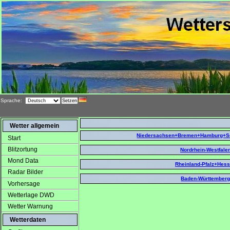
Sprache:
Wetter allgemein
Niedersachsen+Bremen+Hamburg+Sc
Start
Blitzortung
Nordrhein-Westfale
Mond Data
Rheinland-Pfalz+Hes
Radar Bilder
Baden-Württember
Vorhersage
Wetterlage DWD
Wetter Warnung
Wetterdaten